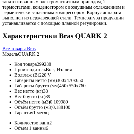
запатентованным электромагнитным приводом, 2
термостатами, конденсатором с воздушным охлаждением и
герметически запаянным компрессором. Корпус аппарата
выполнен из нержавеющей стали. Температура продукции
устанавливается с помощью плавной регулировки.
Характеристики Bras QUARK 2
Все товары Bras
Модель
QUARK 2
Код товара
299288
Производитель
Bras, Италия
Вольтаж (В)
220 V
Габариты нетто (мм)
360x470x650
Габариты брутто (мм)
450x550x760
Вес нетто (кг)
38
Вес брутто (кг)
39
Объём нетто (м3)
0,109980
Объём брутто (м3)
0,188100
Гарантия
1 месяц
Количество ванн
2
Объем 1 ванны
6