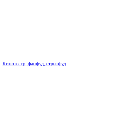
Кинотеатр, фанфуд, стритфуд