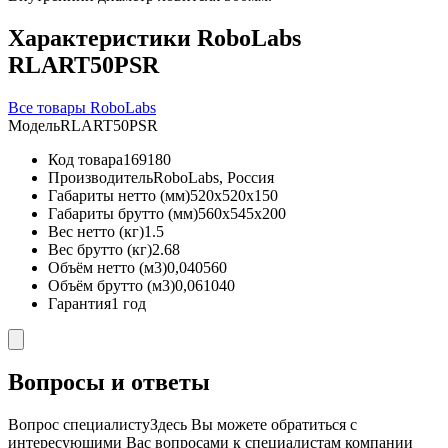
Характеристики RoboLabs
RLART50PSR
Все товары RoboLabs
Модель
RLART50PSR
Код товара
169180
Производитель
RoboLabs, Россия
Габариты нетто (мм)
520x520x150
Габариты брутто (мм)
560x545x200
Вес нетто (кг)
1.5
Вес брутто (кг)
2.68
Объём нетто (м3)
0,040560
Объём брутто (м3)
0,061040
Гарантия
1 год
Вопросы и ответы
Вопрос специалисту
Здесь Вы можете обратиться с
интересующими Вас вопросами к специалистам компании