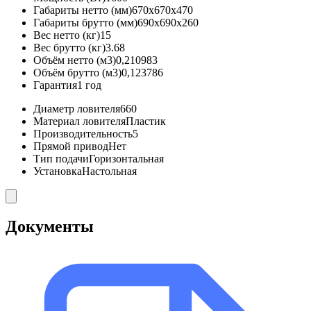
Габариты нетто (мм)
670x670x470
Габариты брутто (мм)
690x690x260
Вес нетто (кг)
15
Вес брутто (кг)
3.68
Объём нетто (м3)
0,210983
Объём брутто (м3)
0,123786
Гарантия
1 год
Диаметр ловителя
660
Материал ловителя
Пластик
Производительность
5
Прямой привод
Нет
Тип подачи
Горизонтальная
Установка
Настольная
Документы