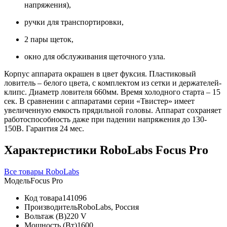
напряжения),
ручки для транспортировки,
2 пары щеток,
окно для обслуживания щеточного узла.
Корпус аппарата окрашен в цвет фуксия. Пластиковый
ловитель – белого цвета, с комплектом из сетки и держателей-
клипс. Диаметр ловителя 660мм. Время холодного старта – 15
сек. В сравнении с аппаратами серии «Твистер» имеет
увеличенную емкость прядильной головы. Аппарат сохраняет
работоспособность даже при падении напряжения до 130-
150В. Гарантия 24 мес.
Характеристики RoboLabs Focus Pro
Все товары RoboLabs
Модель
Focus Pro
Код товара
141096
Производитель
RoboLabs, Россия
Вольтаж (В)
220 V
Мощность (Вт)
1600