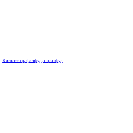
Кинотеатр, фанфуд, стритфуд