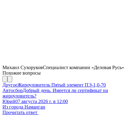
Михаил Сухоруков
Специалист компании «Деловая Русь»
Похожие вопросы
Другое
Жироуловитель Пятый элемент ПЭ-1,0-70
Автосбор
Добрый день. Имеется ли сертификат на
жироуловитель?
Юрий
07 августа 2026 г. в 12:00
Из города Наманган
Прочитать ответ